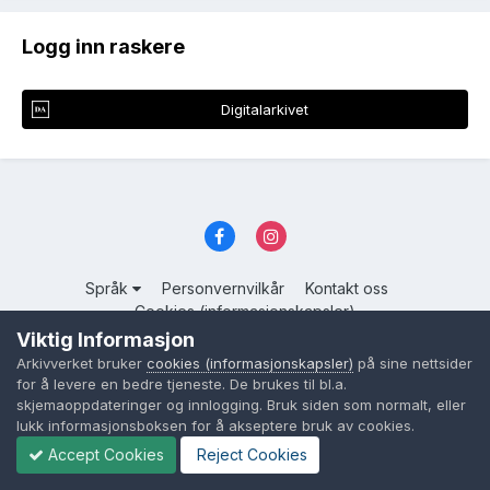
Logg inn raskere
Digitalarkivet
Språk
Personvernvilkår
Kontakt oss
Cookies (informasjonskapsler)
Viktig Informasjon
Powered by Invision Community
Arkivverket bruker
cookies (informasjonskapsler)
på sine nettsider
for å levere en bedre tjeneste. De brukes til bl.a.
skjemaoppdateringer og innlogging. Bruk siden som normalt, eller
lukk informasjonsboksen for å akseptere bruk av cookies.
Accept Cookies
Reject Cookies