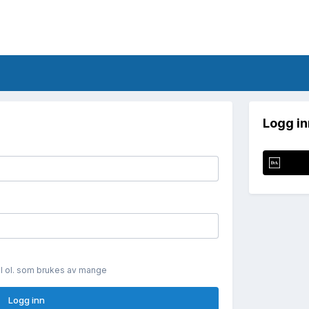
Logg in
il ol. som brukes av mange
Logg inn