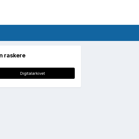
n raskere
Digitalarkivet