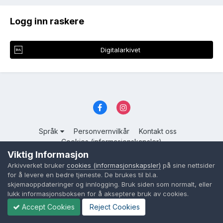
Logg inn raskere
Digitalarkivet
Språk
Personvernvilkår
Kontakt oss
Cookies (informasjonskapsler)
Viktig Informasjon
Powered by Invision Community
Arkivverket bruker
cookies (informasjonskapsler)
på sine nettsider
for å levere en bedre tjeneste. De brukes til bl.a.
skjemaoppdateringer og innlogging. Bruk siden som normalt, eller
lukk informasjonsboksen for å akseptere bruk av cookies.
Accept Cookies
Reject Cookies