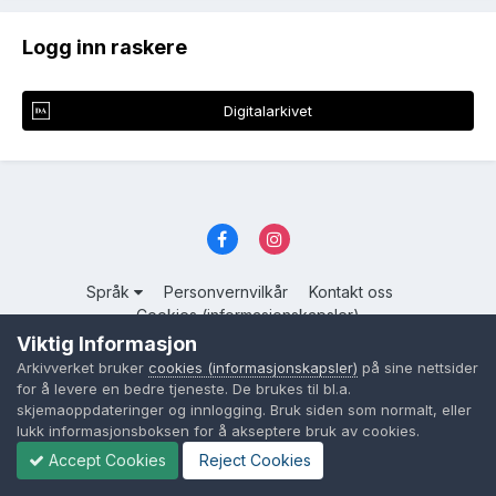
Logg inn raskere
Digitalarkivet
Språk
Personvernvilkår
Kontakt oss
Cookies (informasjonskapsler)
Viktig Informasjon
Powered by Invision Community
Arkivverket bruker
cookies (informasjonskapsler)
på sine nettsider
for å levere en bedre tjeneste. De brukes til bl.a.
skjemaoppdateringer og innlogging. Bruk siden som normalt, eller
lukk informasjonsboksen for å akseptere bruk av cookies.
Accept Cookies
Reject Cookies