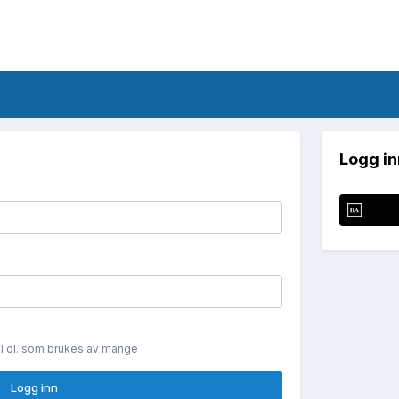
Logg in
il ol. som brukes av mange
Logg inn