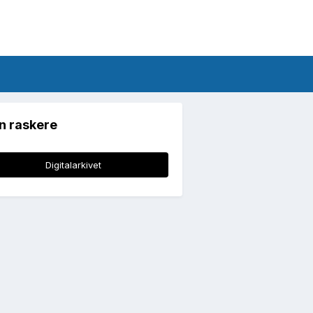
n raskere
Digitalarkivet