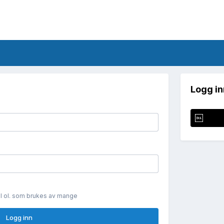
Logg in
il ol. som brukes av mange
Logg inn