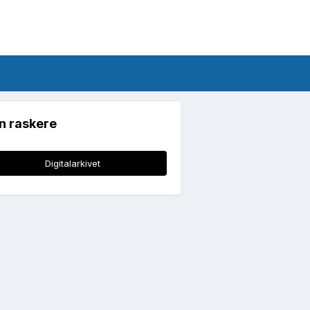
n raskere
Digitalarkivet