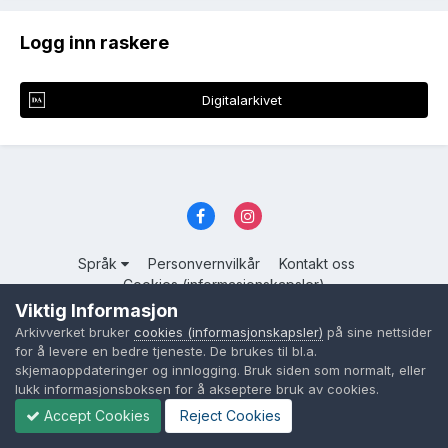
Logg inn raskere
Digitalarkivet
Språk
Personvernvilkår
Kontakt oss
Cookies (informasjonskapsler)
Viktig Informasjon
Powered by Invision Community
Arkivverket bruker
cookies (informasjonskapsler)
på sine nettsider
for å levere en bedre tjeneste. De brukes til bl.a.
skjemaoppdateringer og innlogging. Bruk siden som normalt, eller
lukk informasjonsboksen for å akseptere bruk av cookies.
Accept Cookies
Reject Cookies