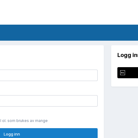
Logg in
il ol. som brukes av mange
Logg inn