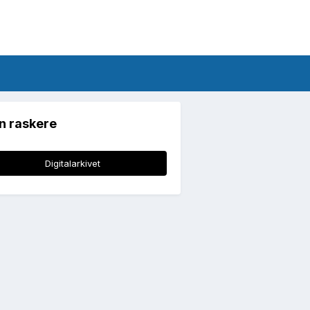
n raskere
Digitalarkivet