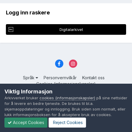
Logg inn raskere
Digitalarkivet
Språk
Personvernvilkår
Kontakt oss
Cookies (informasjonskapsler)
Viktig Informasjon
Powered by Invision Community
Arkivverket bruker
cookies (informasjonskapsler)
på sine nettsider
for å levere en bedre tjeneste. De brukes til bl.a.
skjemaoppdateringer og innlogging. Bruk siden som normalt, eller
lukk informasjonsboksen for å akseptere bruk av cookies.
Accept Cookies
Reject Cookies