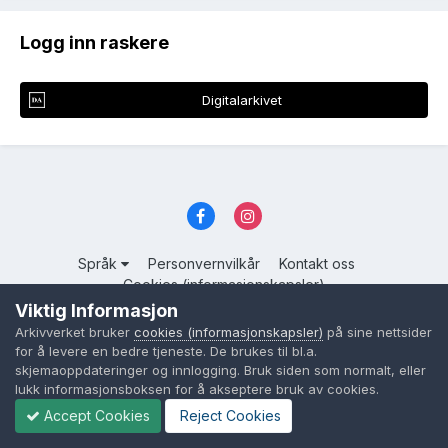
Logg inn raskere
Digitalarkivet
Språk
Personvernvilkår
Kontakt oss
Cookies (informasjonskapsler)
Viktig Informasjon
Powered by Invision Community
Arkivverket bruker
cookies (informasjonskapsler)
på sine nettsider
for å levere en bedre tjeneste. De brukes til bl.a.
skjemaoppdateringer og innlogging. Bruk siden som normalt, eller
lukk informasjonsboksen for å akseptere bruk av cookies.
Accept Cookies
Reject Cookies