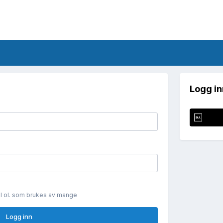
Logg in
il ol. som brukes av mange
Logg inn