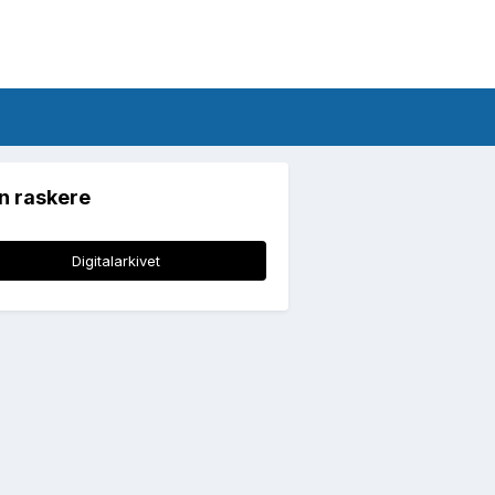
n raskere
Digitalarkivet