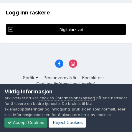
Logg inn raskere
Digitalarkivet
Språk
Personvernvilkår
Kontakt oss
Cookies (informasjonskapsler)
Viktig Informasjon
Powered by Invision Community
Arkivverket bruker
cookies (informasjonskapsler)
på sine nettsider
for å levere en bedre tjeneste. De brukes til bl.a.
skjemaoppdateringer og innlogging. Bruk siden som normalt, eller
lukk informasjonsboksen for å akseptere bruk av cookies.
Accept Cookies
Reject Cookies