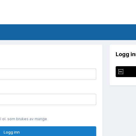
Logg in
il ol. som brukes av mange
Logg inn