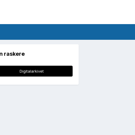
n raskere
Digitalarkivet