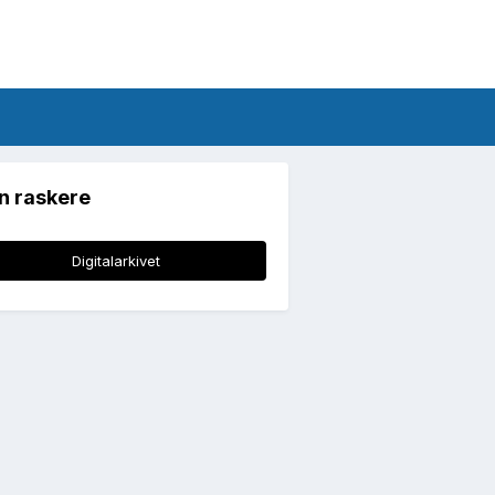
n raskere
Digitalarkivet