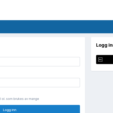
Logg in
il ol. som brukes av mange
Logg inn