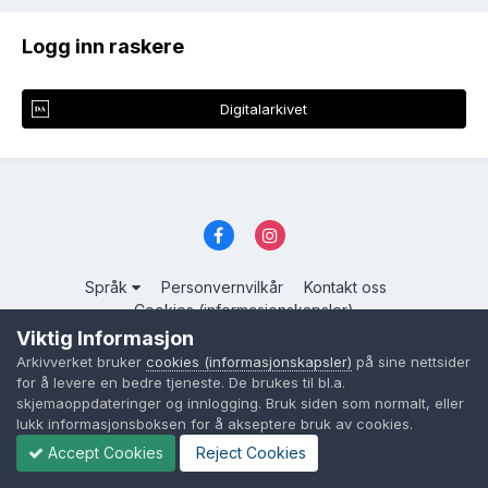
Logg inn raskere
Digitalarkivet
Språk
Personvernvilkår
Kontakt oss
Cookies (informasjonskapsler)
Viktig Informasjon
Powered by Invision Community
Arkivverket bruker
cookies (informasjonskapsler)
på sine nettsider
for å levere en bedre tjeneste. De brukes til bl.a.
skjemaoppdateringer og innlogging. Bruk siden som normalt, eller
lukk informasjonsboksen for å akseptere bruk av cookies.
Accept Cookies
Reject Cookies