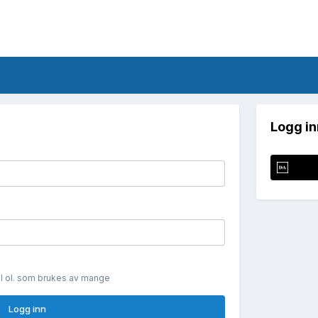
Logg in
il ol. som brukes av mange
Logg inn