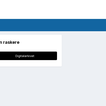
n raskere
Digitalarkivet