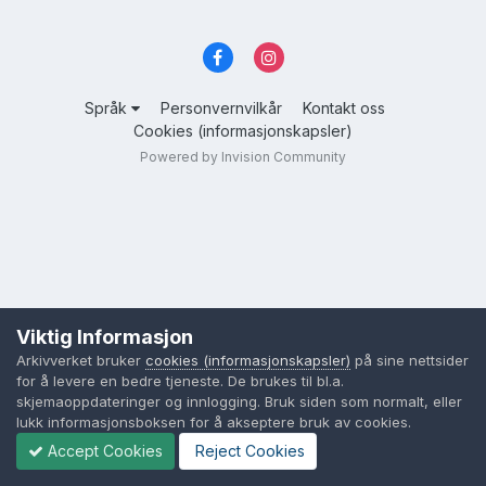
Språk
Personvernvilkår
Kontakt oss
Cookies (informasjonskapsler)
Powered by Invision Community
Viktig Informasjon
Arkivverket bruker
cookies (informasjonskapsler)
på sine nettsider
for å levere en bedre tjeneste. De brukes til bl.a.
skjemaoppdateringer og innlogging. Bruk siden som normalt, eller
lukk informasjonsboksen for å akseptere bruk av cookies.
Accept Cookies
Reject Cookies