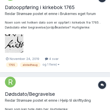
Datooppføring i kirkebok 1765
Reidar Strømsøe postet et emne i
Brukernes eget forum
Noen som vet hvilken dato som er oppført i kirkebok fra 1765 .
Dødsdato eller begravelse/jordpåkastelse? Hurtiglenke:
https://www.digitalarkivet.no/kb20070925690012
November 24, 2019
4 svar
og 1 flere)
1765
alstadhaug
Dødsdato/Begravelse
Reidar Strømsøe postet et emne i
Hjelp til skrifttyding
Noen som kan tyde dato her. Hurtiglenke: