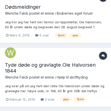
Dødsmeldinger
Wenche Falck postet et emne i
Brukernes eget forum
Jeg tror jeg har fant min farmor sin tippoldefar, Ole Halvorsen,
60 år under døde og begravde den 28. august begravet 1.
september 1844, i Aker prestekontor sine kirkebøker, ( lenke
Mars 6, 2019
6 svar
1844
aker
nederst) men finner ingen dødsmelding på han i 1844, da jeg
søkte på dødsmeldinger i Oslo. I kirkeboken står...
Tyde døde og gravlagte Ole Halvorsen
1844
Wenche Falck postet et emne i
Hjelp til skrifttyding
Jeg lurer på om jeg fant den rette Ole Halvorsen under døde og
gravlagte her; høyre side, nr. 198, 60 år gml. Står det Heftys
løkke, også? Jeg blir veldig glad hvis jeg får hjelp til tyding her!
Februar 15, 2019
3 svar
aker
1844
På forhånd takk" 🙂 SAO, Aker prestekontor kirkebøker, F/L0019:
Ministerialbok nr. 19, 1842...