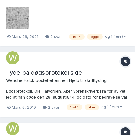
35
og 1 flere)
Mars 29, 2021
2 svar
1844
egge
Tyde på dødsprotokollside.
Wenche Falck postet et emne i
Hjelp til skrifttyding
Dødsprotokoll, Ole Halvorsen, Aker Sorenskriveri: Fra før av vet
jeg at han døde den 28, august1844, og dato for begravelse var
1. september. Fra Aker prestekontor står han som nr. 198 til høyre
og 1 flere)
Mars 6, 2019
2 svar
1844
aker
(den med svak skrift) under døde og begravde : SAO, Aker
prestekontor kirkebøker, F/L0019: Mi...