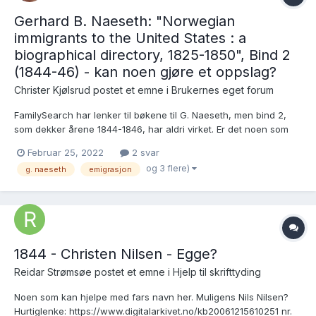
Gerhard B. Naeseth: "Norwegian
immigrants to the United States : a
biographical directory, 1825-1850", Bind 2
(1844-46) - kan noen gjøre et oppslag?
Christer Kjølsrud postet et emne i
Brukernes eget forum
FamilySearch har lenker til bøkene til G. Naeseth, men bind 2,
som dekker årene 1844-1846, har aldri virket. Er det noen som
har "Norwegian immigrants to the United States : a biographical
Februar 25, 2022
2 svar
directory, 1825-1850.", bind 2 / 1844-1846, og som kan gjøre et
og 3 flere)
g. naeseth
emigrasjon
oppslag for meg? Jeg leter etter en famili...
1844 - Christen Nilsen - Egge?
Reidar Strømsøe postet et emne i
Hjelp til skrifttyding
Noen som kan hjelpe med fars navn her. Muligens Nils Nilsen?
Hurtiglenke: https://www.digitalarkivet.no/kb20061215610251 nr.