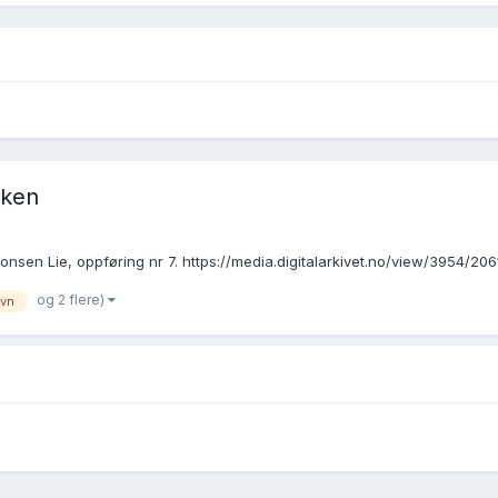
oken
e Jonsen Lie, oppføring nr 7. https://media.digitalarkivet.no/view/3954/206
og 2 flere)
avn