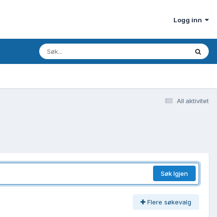
Logg inn
All aktivitet
Søk Igjen
Flere søkevalg