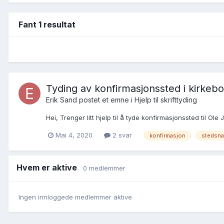
Fant 1 resultat
Tyding av konfirmasjonssted i kirkeb
Erik Sand postet et emne i
Hjelp til skrifttyding
Hei, Trenger litt hjelp til å tyde konfirmasjonssted til Ol
Mai 4, 2020
2 svar
konfirmasjon
stedsn
Hvem er aktive
0 medlemmer
Ingen innloggede medlemmer aktive