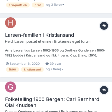
melkehandel/meierihandel/delikatesseforretning først i Christies
og 3 flere)
arkivportalen
firma
gate 36 (1900-1906) og deretter i Lakkegata 45....
Larsen-familien i Kristiansand
Heidi Larsen postet et emne i
Brukernes eget forum
Arne Laurentius Larsen 1892-1956 og Dorthea Gundersen 1895-
1982 bodde i Kristiansand og fikk 4 barn. Knut Erling, f.1916,
Borhild Marie f. 1918, Signy Marry (1920-1921) og Solveig. Finner
September 6, 2020
39 svar
ikke fødselsår til Solveig. Ble Knut Erling eller Solveig gift? Finner
og 2 flere)
1890
kristiansand
ingen info om dette. Hvor søker jeg?
Folketelling 1900 Bergen: Carl Bernhard
Olai Knudsen
Gunnar Knudsen postet et emne i
Brukernes eget forum