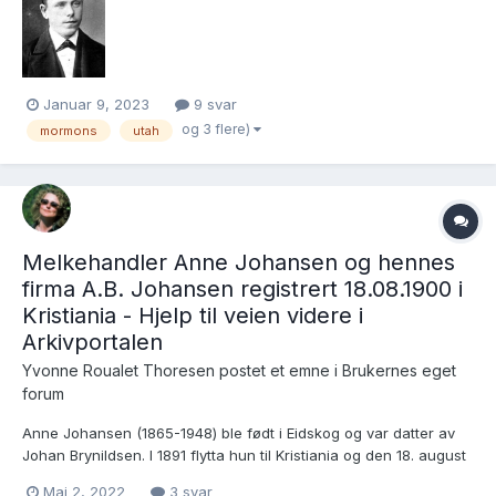
dykke ned i stoff ang min slektsforskning. Fikk norske økonomisk
hjelp til å reise til Utah og bli med i kirken der??...
Januar 9, 2023
9 svar
og 3 flere)
mormons
utah
Melkehandler Anne Johansen og hennes
firma A.B. Johansen registrert 18.08.1900 i
Kristiania - Hjelp til veien videre i
Arkivportalen
Yvonne Roualet Thoresen postet et emne i
Brukernes eget
forum
Anne Johansen (1865-1948) ble født i Eidskog og var datter av
Johan Brynildsen. I 1891 flytta hun til Kristiania og den 18. august
1900 registrerte hun firma A. B. Johansen. Hun drev
Mai 2, 2022
3 svar