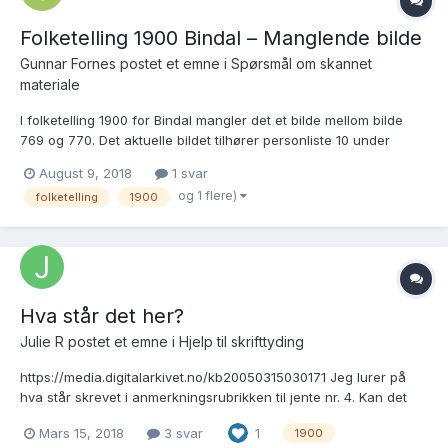
Folketelling 1900 Bindal – Manglende bilde
Gunnar Fornes postet et emne i
Spørsmål om skannet
materiale
I folketelling 1900 for Bindal mangler det et bilde mellom bilde
769 og 770. Det aktuelle bildet tilhører personliste 10 under
tellingskrets 5. På de to manglende sidene står bl.a. personnavn,
August 9, 2018
1 svar
fødselsår og fødested. I avskriften av folketellingen på
og 1 flere)
folketelling
1900
Digitalarkivet finnes alle opplysninge...
Hva står det her?
Julie R postet et emne i
Hjelp til skrifttyding
https://media.digitalarkivet.no/kb20050315030171 Jeg lurer på
hva står skrevet i anmerkningsrubrikken til jente nr. 4. Kan det
bety at barnet ble gitt/satt bort? På forhånd takk!
Mars 15, 2018
3 svar
1
1900