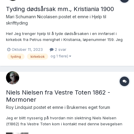
Tyding dødsårsak mm., Kristiania 1900
Mari Schumann Nicolaisen postet et emne i
Hjelp til
skrifttyding
Hei! Jeg trenger hjelp til å tyde dødsårsaken i en innførsel i
kirkebok fra Petrus menighet i Kristiania, løpenummer 159. Jeg
lurer også på hvorfor det står "u" etter navnet (om det er en "u"
Oktober 11, 2023
2 svar
da..). Tar gjerne imot bekreftelse/avkreftelse i forhold til resten
og 1 flere)
tyding
kirkebok
av innholdet også. Jeg...
Niels Nielsen fra Vestre Toten 1862 -
Mormoner
Roy Lindquist postet et emne i
Brukernes eget forum
Jeg er blitt nysserig på hvordan min slektning Niels Nielsen
(f.1862) fra Vestre Toten kom i kontakt med denne bevegelsen
på 1880 tallet? Dette er ukjent mark for meg og jeg elsker å