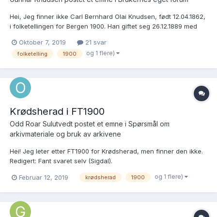
Hei, Jeg finner ikke Carl Bernhard Olai Knudsen, født 12.04.1862,
i folketellingen for Bergen 1900. Han giftet seg 26.12.1889 med
Josefine Rasmine Oline Danielsen, f. 22.12.1859 i Bergen: SAB,
Oktober 7, 2019
21 svar
Domkirken Sokneprestembete, H/Haa/L0037: Ministerialbok nr. D
og 1 flere)
folketelling
1900
4, 1880-1907, s. 87 Brukslenke for si...
Krødsherad i FT1900
Odd Roar Sulutvedt postet et emne i
Spørsmål om
arkivmateriale og bruk av arkivene
Hei! Jeg leter etter FT1900 for Krødsherad, men finner den ikke.
Redigert: Fant svaret selv (Sigdal).
og 1 flere)
Februar 12, 2019
krødsherad
1900