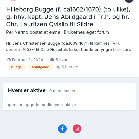
Hilleborg Bugge (f. ca1662/1670) (to ulike),
g. hhv. kapt. Jens Abildgaard i Tr.h. og hr.
Chr. Lauritzen Qvislin til Slidre
Per Nermo postet et emne i
Brukernes eget forum
Hr. Jens Christensen Bugge (ca.1609-1671) til Ramnes (VF),
senere (1653-) til Oslo Hospitals kirke) hadde en yngre bror Lars
Christensen Bugge (1619-1687) som var prest (og prost) i Vestre
Februar 2, 2024
5 svar
Slidre, Valdres. Jeg har notert meg at det finnes motstridende
og 3 flere)
bugge
abildgaard
opplysninger om hvordan mulige døtre...
Hvem er aktive
0 medlemmer
Ingen innloggede medlemmer aktive