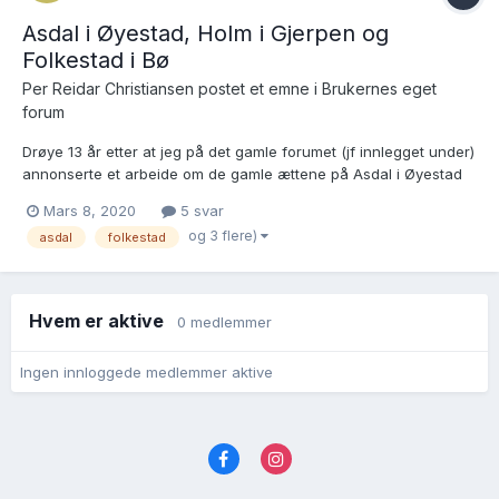
Asdal i Øyestad, Holm i Gjerpen og
Folkestad i Bø
Per Reidar Christiansen postet et emne i
Brukernes eget
forum
Drøye 13 år etter at jeg på det gamle forumet (jf innlegget under)
annonserte et arbeide om de gamle ættene på Asdal i Øyestad
og Folkestad i Bø, foreligger endelig artikkelen på trykk. Bare
Mars 8, 2020
5 svar
nevner det for de som ikke har sett siste nummer av Norsk
og 3 flere)
asdal
folkestad
Slektshistorisk Tidsskrift (bind 46, s 3–83), som b...
Hvem er aktive
0 medlemmer
Ingen innloggede medlemmer aktive