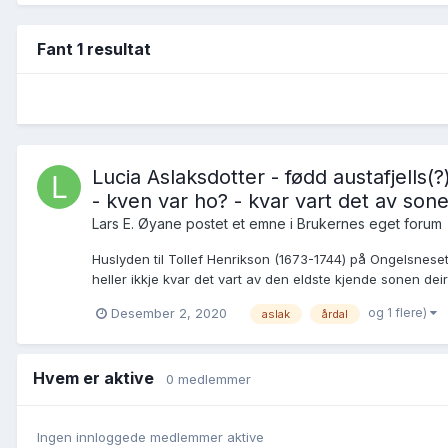
Fant 1 resultat
Lucia Aslaksdotter - fødd austafjells(?
- kven var ho? - kvar vart det av so
Lars E. Øyane postet et emne i
Brukernes eget forum
Huslyden til Tollef Henrikson (1673-1744) på Ongelsneset 
heller ikkje kvar det vart av den eldste kjende sonen dei
og 1 flere)
Desember 2, 2020
aslak
årdal
Hvem er aktive
0 medlemmer
Ingen innloggede medlemmer aktive