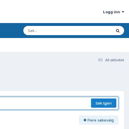
Logg inn
All aktivitet
Søk Igjen
Flere søkevalg