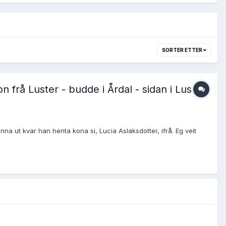
SORTER ETTER
on frå Luster - budde i Årdal - sidan i Luster
na ut kvar han henta kona si, Lucia Aslaksdotter, ifrå. Eg veit