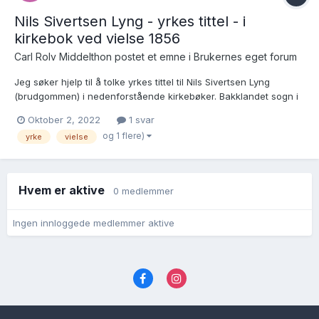
Nils Sivertsen Lyng - yrkes tittel - i
kirkebok ved vielse 1856
Carl Rolv Middelthon postet et emne i
Brukernes eget forum
Jeg søker hjelp til å tolke yrkes tittel til Nils Sivertsen Lyng
(brudgommen) i nedenforstående kirkebøker. Bakklandet sogn i
Trondheim - Ministerialbok nr 604A05, viede, 1851 - 1860, side
Oktober 2, 2022
1 svar
125, linje 2, og Klokkerbok nr 604C02, viede, 1851-1869, s. 262-
og 1 flere)
yrke
vielse
263, linje 2. Håper på...
Hvem er aktive
0 medlemmer
Ingen innloggede medlemmer aktive
Språk
Personvernvilkår
Kontakt oss