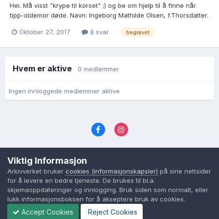
Hei. Må visst "krype til korset" ;) og be om hjelp til å finne når
tipp-oldemor døde. Navn: Ingeborg Mathilde Olsen, f.Thorsdatter.
Født 15.6.1845 i Øyestad, Aust-Agder nr.94
Oktober 27, 2017
8 svar
begravet
:https://media.digitalarkivet.no/kb20060113040532 Hun levde
etter 1918,for hennes mann,Ole Peder Olsen,...
Hvem er aktive
0 medlemmer
Ingen innloggede medlemmer aktive
Språk
Personvernvilkår
Kontakt oss
Viktig Informasjon
Cookies (informasjonskapsler)
Arkivverket bruker
cookies (informasjonskapsler)
på sine nettsider
Powered by Invision Community
for å levere en bedre tjeneste. De brukes til bl.a.
skjemaoppdateringer og innlogging. Bruk siden som normalt, eller
lukk informasjonsboksen for å akseptere bruk av cookies.
Accept Cookies
Reject Cookies