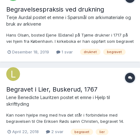
Begravelsespraksis ved drukning
Terje Aurdal postet et emne i
Spørsmål om arkivmateriale og
bruk av arkivene
Hans Olsøn, bosted Ejene (Eidane) på Tjøme drukner i 1717 på
vei hjem fra København. I kirkeboka er han oppført som begravet
01-03 i 1717.
Desember 18, 2019
1 svar
druknet
begravet
(https://www.digitalarkivet.no/view/267/pg00000001049785)
Dette er om vinteren da jeg antar at skipene normalt ikke seiler
pga is. Spørsmål: Må man ha fått brakt...
Begravet i Lier, Buskerud, 1767
Lene Benedicte Lauritzen postet et emne i
Hjelp til
skrifttyding
Kan noen hjelpe meg med hva det står i forbindelse med
begravelsen til Ole Eriksen Røds sønn Christen, begravet 14.
desember 1767 i Lier. Hva hendte natten til den 10. desember?
April 22, 2018
2 svar
begravet
lier
Døde han i skogen og ble funnet dagen etter? Jeg ser det
nevnes flere navn Rød og Sørsdal, men jeg får ikke tak...