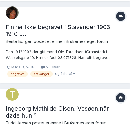
Finner ikke begravet i Stavanger 1903 -
1910 ....
Bente Borgen postet et emne i
Brukernes eget forum
Den 19.12.1902 dør gift mand Ole Taraldsen (Gramstad) i
Wesselsgate 10. Han er født 03.07.1828. Han blir begravet
23.12.1902 og innført i Domkirken. Hans kone er Talette
Mars 3, 2018
25 svar
Eriksdatter Hauge, f. 01.04.1830 i Stavanger. Jeg leter etter
og 1 flere)
begravet
stavanger
hennes død. Jeg finner henne ikke i folketelli...
Ingeborg Mathilde Olsen, Vesøen,når
døde hun ?
Turid Jensen postet et emne i
Brukernes eget forum