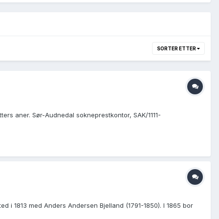
SORTER ETTER
tters aner. Sør-Audnedal sokneprestkontor, SAK/1111-
ted i 1813 med Anders Andersen Bjelland (1791-1850). I 1865 bor