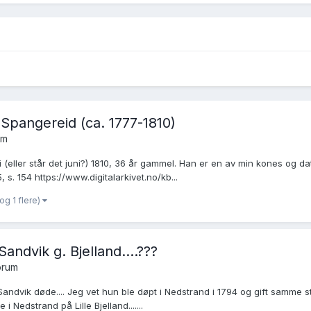
pangereid (ca. 1777-1810)
um
(eller står det juni?) 1810, 36 år gammel. Han er en av min kones og da
 s. 154 https://www.digitalarkivet.no/kb...
og 1 flere)
ndvik g. Bjelland....???
orum
Sandvik døde.... Jeg vet hun ble døpt i Nedstrand i 1794 og gift samme s
 Nedstrand på Lille Bjelland.......