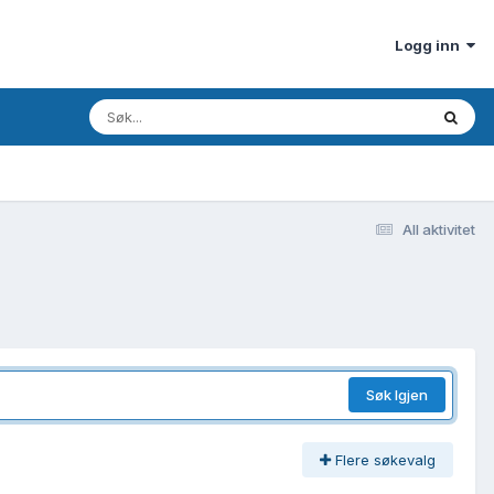
Logg inn
All aktivitet
Søk Igjen
Flere søkevalg