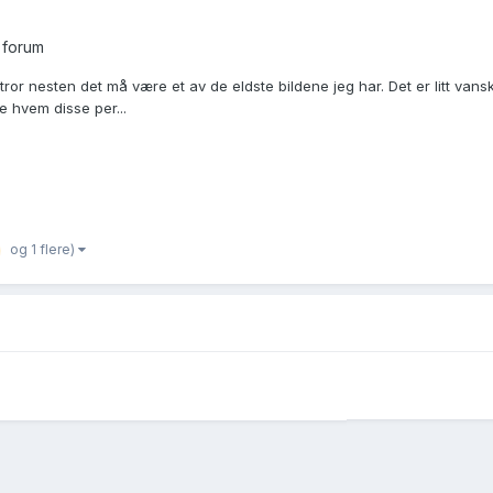
 forum
tror nesten det må være et av de eldste bildene jeg har. Det er litt van
e hvem disse per...
og 1 flere)