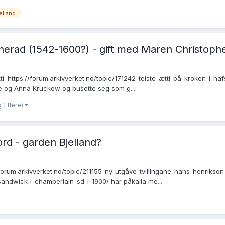
elland
nnherad (1542-1600?) - gift med Maren Christoph
ti: https://forum.arkivverket.no/topic/171242-teiste-ætti-på-kroken-i-ha
te og Anna Kruckow og busette seg som g...
 1 flere)
rd - garden Bjelland?
forum.arkivverket.no/topic/211155-ny-utgåve-tvillingane-hans-henrikson
ndwick-i-chamberlain-sd-i-1900/ har påkalla me...