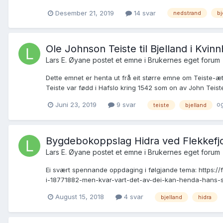
Desember 21, 2019
14 svar
nedstrand
bj
Ole Johnson Teiste til Bjelland i Kvi
Lars E. Øyane postet et emne i
Brukernes eget forum
Dette emnet er henta ut frå eit større emne om Teiste-æt
Teiste var fødd i Hafslo kring 1542 som on av John Teis
og
Juni 23, 2019
9 svar
teiste
bjelland
Bygdebokoppslag Hidra ved Flekkefjo
Lars E. Øyane postet et emne i
Brukernes eget forum
Ei svært spennande oppdaging i følgjande tema: https://
i-18771882-men-kvar-vart-det-av-dei-kan-henda-hans-sa
August 15, 2018
4 svar
bjelland
hidra