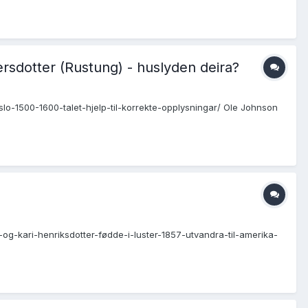
ersdotter (Rustung) - huslyden deira?
fslo-1500-1600-talet-hjelp-til-korrekte-opplysningar/ Ole Johnson
-og-kari-henriksdotter-fødde-i-luster-1857-utvandra-til-amerika-