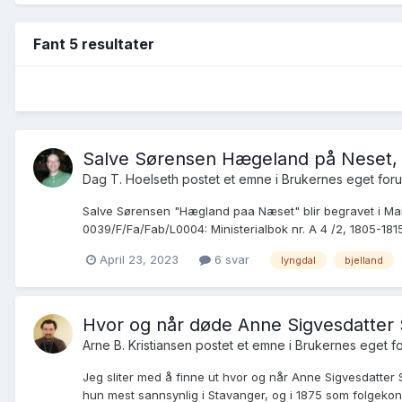
Fant 5 resultater
Salve Sørensen Hægeland på Neset, S
Dag T. Hoelseth postet et emne i
Brukernes eget for
Salve Sørensen "Hægland paa Næset" blir begravet i Mai 
0039/F/Fa/Fab/L0004: Ministerialbok nr. A 4 /2, 1805-1815,
April 23, 2023
6 svar
lyngdal
bjelland
Hvor og når døde Anne Sigvesdatter Sa
Arne B. Kristiansen postet et emne i
Brukernes eget f
Jeg sliter med å finne ut hvor og når Anne Sigvesdatter 
hun mest sannsynlig i Stavanger, og i 1875 som folgekone i