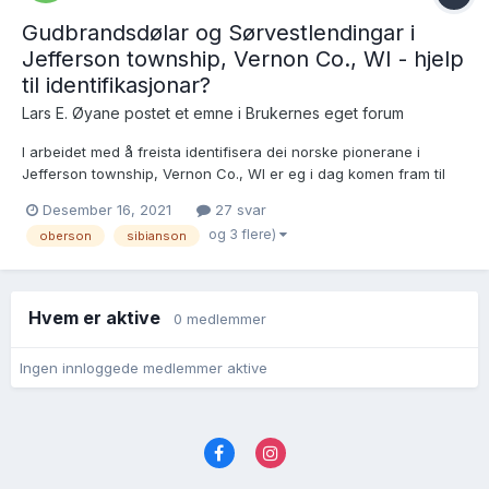
Gudbrandsdølar og Sørvestlendingar i
Jefferson township, Vernon Co., WI - hjelp
til identifikasjonar?
Lars E. Øyane postet et emne i
Brukernes eget forum
I arbeidet med å freista identifisera dei norske pionerane i
Jefferson township, Vernon Co., WI er eg i dag komen fram til
denne sida (og siste linjene på den føregåande sida) der eg står
Desember 16, 2021
27 svar
fast på detaljar om fleire huslydar:
og 3 flere)
oberson
sibianson
https://www.familysearch.org/ark:/61903/3:1:S3HT-6P89-GV7...
Hvem er aktive
0 medlemmer
Ingen innloggede medlemmer aktive