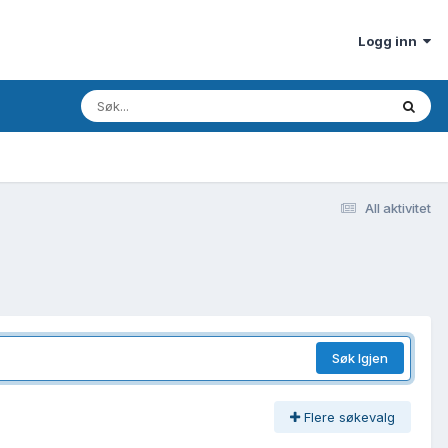
Logg inn
All aktivitet
Søk Igjen
Flere søkevalg