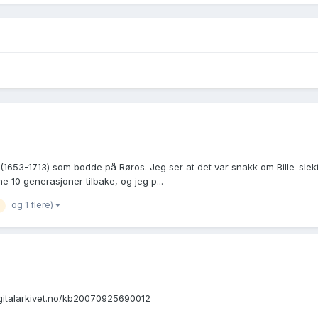
1653-1713) som bodde på Røros. Jeg ser at det var snakk om Bille-slekta
e 10 generasjoner tilbake, og jeg p...
og 1 flere)
igitalarkivet.no/kb20070925690012