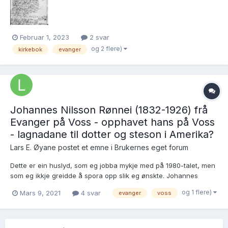
Februar 1, 2023
2 svar
og 2 flere)
kirkebok
evanger
Johannes Nilsson Rønnei (1832-1926) frå
Evanger på Voss - opphavet hans på Voss
- lagnadane til dotter og steson i Amerika?
Lars E. Øyane postet et emne i
Brukernes eget forum
Dette er ein huslyd, som eg jobba mykje med på 1980-talet, men
som eg ikkje greidde å spora opp slik eg ønskte. Johannes
Nilsson, eller «Vossen» som dei kalla han i Luster, var gift tre
og 1 flere)
Mars 9, 2021
4 svar
evanger
voss
gongar og hadde tre born. Dessutan hadde andre kona, som var
ei søster av den første, to born frå før. Tre av d...