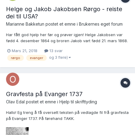
Helge og Jakob Jakobsen Rørgo - reiste
dei til USA?
Marianne Bakketun postet et emne i
Brukernes eget forum
Har fått god hjelp her før og prøver igjen! Helge Jakobsen var
fødd 4. desember 1864 og broren Jakob vart fødd 21. mars 1868.
Foreldre: Jakob Olsen Rørgo og Kari Helgesdtr. Garden Rørgo
Mars 21, 2018
13 svar
ligg nord/aust for Bolstadøyri, ca 3 mil vest for Vossevangen. I
og 3 flere)
rørgo
evanger
fylgje emigrantliste ser det ut som Helge re...
Gravfesta på Evanger 1737
Olav Edal postet et emne i
Hjelp til skrifttyding
Hallo! Eg treng å få oversett teksten på vedlagde fil frå gravfesta
på Evanger 1737. På førehand TAKK.