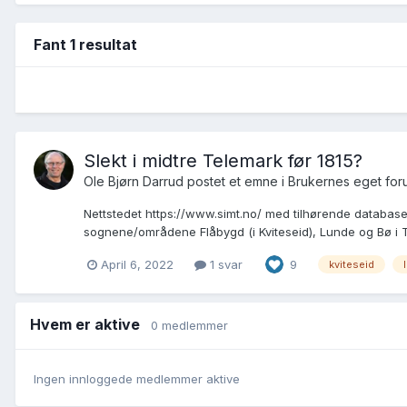
Fant 1 resultat
Slekt i midtre Telemark før 1815?
Ole Bjørn Darrud postet et emne i
Brukernes eget for
Nettstedet https://www.simt.no/ med tilhørende database in
sognene/områdene Flåbygd (i Kviteseid), Lunde og Bø i 
April 6, 2022
1 svar
9
kviteseid
Hvem er aktive
0 medlemmer
Ingen innloggede medlemmer aktive