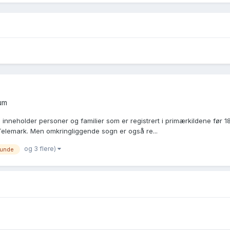
um
neholder personer og familier som er registrert i primærkildene før 1815.
Telemark. Men omkringliggende sogn er også re...
og 3 flere)
lunde