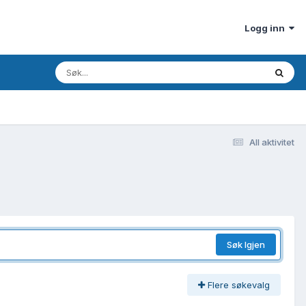
Logg inn
All aktivitet
Søk Igjen
Flere søkevalg