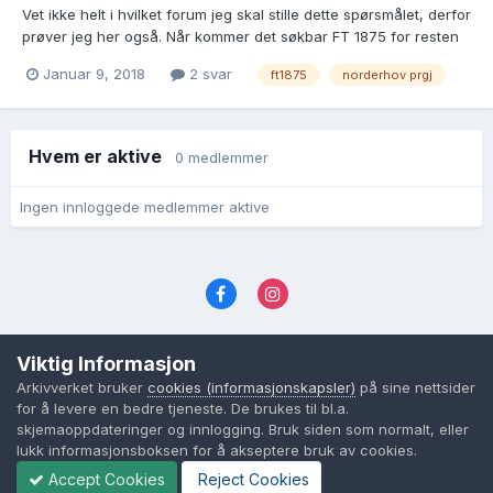
Vet ikke helt i hvilket forum jeg skal stille dette spørsmålet, derfor
prøver jeg her også. Når kommer det søkbar FT 1875 for resten
av sognene i Norderhov prgj. BU? Bare Hønefoss kjøpstad og
Januar 9, 2018
2 svar
ft1875
norderhov prgj
Haug som er søkbare nå.
Hvem er aktive
0 medlemmer
Ingen innloggede medlemmer aktive
Språk
Personvernvilkår
Kontakt oss
Viktig Informasjon
Cookies (informasjonskapsler)
Arkivverket bruker
cookies (informasjonskapsler)
på sine nettsider
Powered by Invision Community
for å levere en bedre tjeneste. De brukes til bl.a.
skjemaoppdateringer og innlogging. Bruk siden som normalt, eller
lukk informasjonsboksen for å akseptere bruk av cookies.
Accept Cookies
Reject Cookies