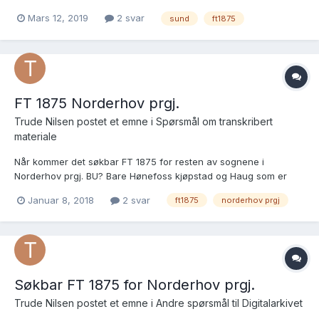
T5 og T6 I T2 står i tillegg alle gårder for T3, T4, T5 og T6 I T3
Mars 12, 2019
2 svar
sund
ft1875
står i tillegg alle gårder for T4, T5 og T6 I T4 står i tillegg alle
gårder for...
FT 1875 Norderhov prgj.
Trude Nilsen postet et emne i
Spørsmål om transkribert
materiale
Når kommer det søkbar FT 1875 for resten av sognene i
Norderhov prgj. BU? Bare Hønefoss kjøpstad og Haug som er
søkbare nå.
Januar 8, 2018
2 svar
ft1875
norderhov prgj
Søkbar FT 1875 for Norderhov prgj.
Trude Nilsen postet et emne i
Andre spørsmål til Digitalarkivet