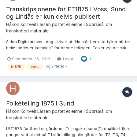
Transkripsjonene for FT1875 i Voss, Sund
og Lindås er kun delvis publisert
Håkon Kolltveit Larsen postet et emne i
Spørsmål om
transkribert materiale
Siden Digitalarkivet i dag skriver at "No står berre to fylker att før
heile landet er komplett" for denne tellingen. Tolker jeg det slik
at Digitalarkivet ikke er klar over disse tre manglene ved
September 26, 2019
1 svar
1
transkripsjonene fra Hordaland finnes. I transkripsjonen av
FT1875 for Voss mangler telling...
og 2 flere)
ft1875
voss
Folketelling 1875 i Sund
Håkon Kolltveit Larsen postet et emne i
Spørsmål om
transkribert materiale
I FT1875 for Sund er gårdene i Teljingskretsene(T) duplikert flere
ganger ved at det på T1 står i tillegg alle gårder for T2, T3, T4,