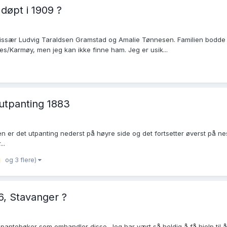
døpt i 1909 ?
issær Ludvig Taraldsen Gramstad og Amalie Tønnesen. Familien bodde no
nes/Karmøy, men jeg kan ikke finne ham. Jeg er usik...
 utpanting 1883
en er det utpanting nederst på høyre side og det fortsetter øverst på ne
..
og 3 flere)
6, Stavanger ?
 pantebøker som omhandler disse. Jeg har vært så heldig å få hjelp til