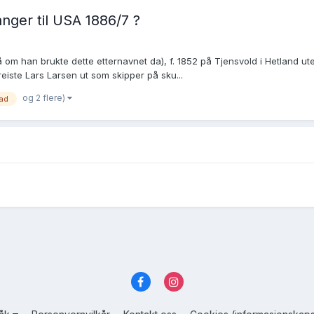
anger til USA 1886/7 ?
å om han brukte dette etternavnet da), f. 1852 på Tjensvold i Hetland 
 reiste Lars Larsen ut som skipper på sku...
og 2 flere)
ad