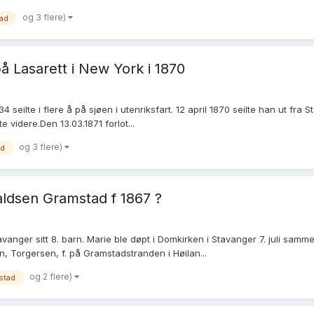
og 3 flere)
ad
å Lasarett i New York i 1870
seilte i flere å på sjøen i utenriksfart. 12 april 1870 seilte han ut fra
 videre.Den 13.03.1871 forlot...
og 3 flere)
ad
aldsen Gramstad f 1867 ?
anger sitt 8. barn. Marie ble døpt i Domkirken i Stavanger 7. juli samme
 Torgersen, f. på Gramstadstranden i Høilan...
og 2 flere)
stad