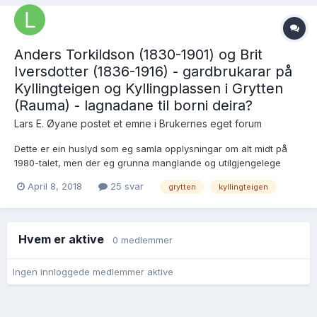
Anders Torkildson (1830-1901) og Brit
Iversdotter (1836-1916) - gardbrukarar på
Kyllingteigen og Kyllingplassen i Grytten
(Rauma) - lagnadane til borni deira?
Lars E. Øyane postet et emne i
Brukernes eget forum
Dette er ein huslyd som eg samla opplysningar om alt midt på
1980-talet, men der eg grunna manglande og utilgjengelege
kjelder ikkje kom noko lenger... Eg har no freista oppdatera
April 8, 2018
25 svar
grytten
kyllingteigen
denne biografien, men står fast på lagnadane til alle dei fem
borni etter Anders og Brit på Kyllingteigen so...
Hvem er aktive
0 medlemmer
Ingen innloggede medlemmer aktive