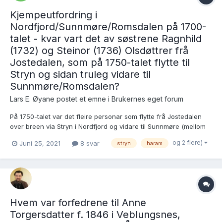
Kjempeutfordring i
Nordfjord/Sunnmøre/Romsdalen på 1700-
talet - kvar vart det av søstrene Ragnhild
(1732) og Steinor (1736) Olsdøttrer frå
Jostedalen, som på 1750-talet flytte til
Stryn og sidan truleg vidare til
Sunnmøre/Romsdalen?
Lars E. Øyane postet et emne i
Brukernes eget forum
På 1750-talet var det fleire personar som flytte frå Jostedalen
over breen via Stryn i Nordfjord og vidare til Sunnmøre (mellom
anna til Haram) og Romsdalen. Eg trur dette var ei av dei aktuelle
og 2 flere)
Juni 25, 2021
8 svar
stryn
haram
ættene, særleg av di kona døydde i Oppstryn i 1758! Då eg første
gongen jobba med denne huslyden på 198...
Hvem var forfedrene til Anne
Torgersdatter f. 1846 i Veblungsnes,