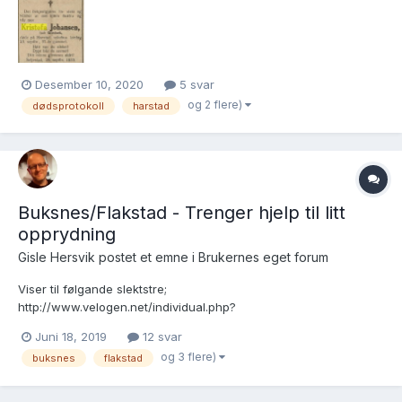
så familien tilhørte kanskje en menighet eller trosamfunn som er
ukjent for meg. Håper veldig på h...
Desember 10, 2020
5 svar
og 2 flere)
dødsprotokoll
harstad
Buksnes/Flakstad - Trenger hjelp til litt
opprydning
Gisle Hersvik postet et emne i
Brukernes eget forum
Viser til følgande slektstre;
http://www.velogen.net/individual.php?
pid=I23070&ged=gendata.ged Kva tid og kvar gifte Elise
Juni 18, 2019
12 svar
Magdalene seg med Henrik Odin Ragnvald Olsen? Det står
og 3 flere)
buksnes
flakstad
videre at Henrik Odin dø etter 1901. Men når og kvar? Videre skal
Elise ha vorte gift med ein...