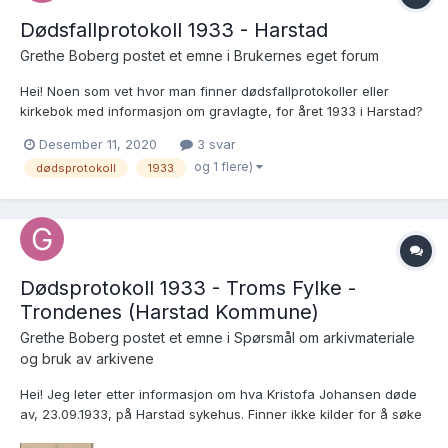
Dødsfallprotokoll 1933 - Harstad
Grethe Boberg postet et emne i
Brukernes eget forum
Hei! Noen som vet hvor man finner dødsfallprotokoller eller
kirkebok med informasjon om gravlagte, for året 1933 i Harstad?
På forhånd: Takk for opplysninger 🙂 Mvh Grethe
Desember 11, 2020
3 svar
og 1 flere)
dødsprotokoll
1933
Dødsprotokoll 1933 - Troms Fylke -
Trondenes (Harstad Kommune)
Grethe Boberg postet et emne i
Spørsmål om arkivmateriale
og bruk av arkivene
Hei! Jeg leter etter informasjon om hva Kristofa Johansen døde
av, 23.09.1933, på Harstad sykehus. Finner ikke kilder for å søke
etter opplysninger. Begravelsen ble foretatt fra Bethel Harstad,