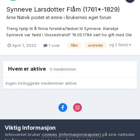
Synneve Larsdotter Flåm (1761*-1829)
Arne Natvik postet et emne i
Brukernes eget forum
Treng hjelp til å finna foreldra/fødsel til Synneve. Kanskje
Synneve var fødd i Vossestrand? 16.05.1784 vart ho gift med Ole
Ellingsen Stigen (1756 - etter 1829). Kirkebøker: SAB, Aurland
og 2 flere)
April 1, 2022
1 svar
flåm
undredal
sokneprestembete, SAB/A-99937/H/Ha/Haa/L0004Ministerialbok
nr. A 4, 1756-1801, s. 224 - Skanna ar...
Hvem er aktive
0 medlemmer
Ingen innloggede medlemmer aktive
Språk
Personvernvilkår
Kontakt oss
Viktig Informasjon
Cookies (informasjonskapsler)
Arkivverket bruker
cookies (informasjonskapsler)
på sine nettsider
Powered by Invision Community