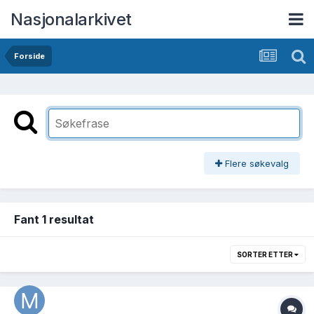
Nasjonalarkivet
Forside
Flere søkevalg
Fant 1 resultat
SORTER ETTER