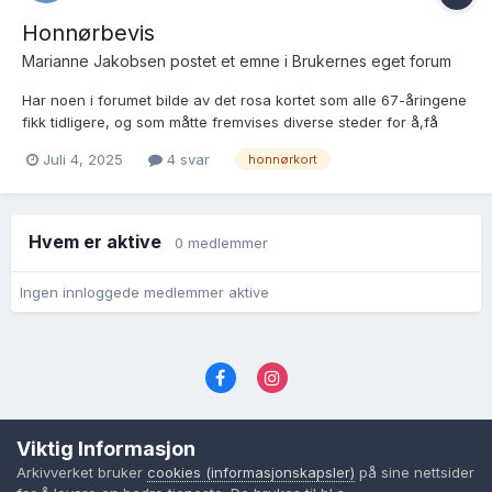
Honnørbevis
Marianne Jakobsen postet et emne i
Brukernes eget forum
Har noen i forumet bilde av det rosa kortet som alle 67-åringene
fikk tidligere, og som måtte fremvises diverse steder for å,få
honnørrabatt?
Juli 4, 2025
4 svar
honnørkort
Hvem er aktive
0 medlemmer
Ingen innloggede medlemmer aktive
Språk
Personvernvilkår
Kontakt oss
Viktig Informasjon
Cookies (informasjonskapsler)
Arkivverket bruker
cookies (informasjonskapsler)
på sine nettsider
Powered by Invision Community