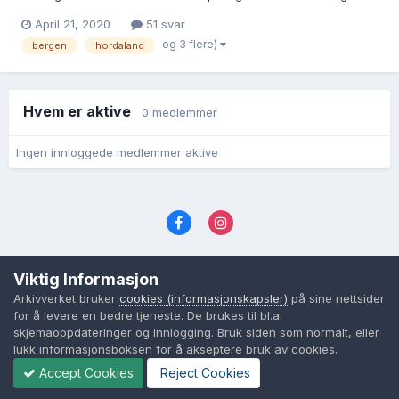
Hun var tjenestepike.
April 21, 2020
51 svar
og 3 flere)
bergen
hordaland
Hvem er aktive
0 medlemmer
Ingen innloggede medlemmer aktive
Språk
Personvernvilkår
Kontakt oss
Viktig Informasjon
Cookies (informasjonskapsler)
Arkivverket bruker
cookies (informasjonskapsler)
på sine nettsider
Powered by Invision Community
for å levere en bedre tjeneste. De brukes til bl.a.
skjemaoppdateringer og innlogging. Bruk siden som normalt, eller
lukk informasjonsboksen for å akseptere bruk av cookies.
Accept Cookies
Reject Cookies