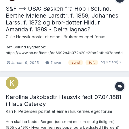
S&F --> USA: Søsken fra Hop i Solund.
Berthe Malene Larsdtr. f. 1859, Johannes
Larss. f. 1872 og bror-dotter Hildur
Amanda f. 1889 - Deira lagnad?
Gisle Hersvik postet et emne i
Brukernes eget forum
Ref. Solund Bygdebok:
https://www.nb.no/items/da6992a4b372b20e2faa2afbc07cac6d
?page=219 Berthe Malene Larsdtr. Hop f. 4.5.1859 gifter seg i
og 3 flere)
Januar 9, 2025
7 svar
sund
toft
1885 med Kristian Olsen Aga/Agø f. 1860:
https://www.digitalarkivet.no/view/327/pv00000000301163 Ho
reiser til USA i 1889: https://www.digitala...
Karolina Jakobsdtr Hausvik født 07.04.1881
i Haus Osterøy
Kari F. Pedersen postet et emne i
Brukernes eget forum
Hun skal ha bodd i Bergen (sentrum) mellom (mulig tidligere)
1905 og 1910- Hvor var hennes bopel og arbeidssted I Bergen?