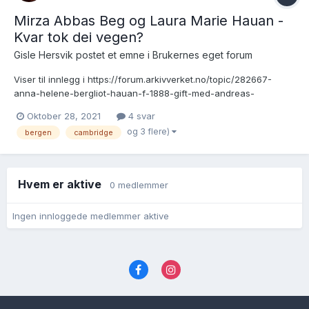
Mirza Abbas Beg og Laura Marie Hauan -
Kvar tok dei vegen?
Gisle Hersvik postet et emne i
Brukernes eget forum
Viser til innlegg i https://forum.arkivverket.no/topic/282667-
anna-helene-bergliot-hauan-f-1888-gift-med-andreas-
johannes-martin-feurich-seinare-lagnad/ Det er kanskje greit å
Oktober 28, 2021
4 svar
starte eit nytt tema ang. Laura Marie Hauan f. 12.4.1892 i Bodø
og 3 flere)
bergen
cambridge
som skal ha vorte gift med ein indisk man...
Hvem er aktive
0 medlemmer
Ingen innloggede medlemmer aktive
Språk
Personvernvilkår
Kontakt oss