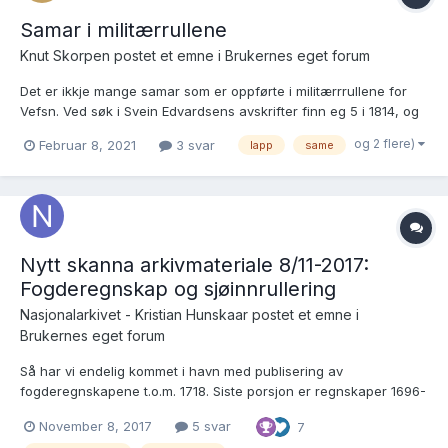
Samar i militærrullene
Knut Skorpen postet et emne i
Brukernes eget forum
Det er ikkje mange samar som er oppførte i militærrrullene for
Vefsn. Ved søk i Svein Edvardsens avskrifter finn eg 5 i 1814, og
for alle desse står det "Lap av fødsel". Som ved "Huusmand Poul
og 2 flere)
Februar 8, 2021
3 svar
lapp
same
Olsen" på "Jordbechslæt", nedst til venstre her:
https://www.digitalarkivet.no/ru20111215603221...
Nytt skanna arkivmateriale 8/11-2017:
Fogderegnskap og sjøinnrullering
Nasjonalarkivet - Kristian Hunskaar postet et emne i
Brukernes eget forum
Så har vi endelig kommet i havn med publisering av
fogderegnskapene t.o.m. 1718. Siste porsjon er regnskaper 1696-
1718 for fogderier fra Trøndelag og nordover. (Av de 157 treffene
November 8, 2017
5 svar
7
er 145 nye.) I tillegg vil vi peke på sjømannsruller fra Bergen