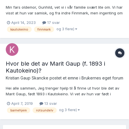
Min fars oldemor, Gunhild, vet vi i vår familie svært lite om. Vi har
visst at hun var samisk, og fra indre Finnmark, men ingenting om
hennes foreldre eller annen slekt. Følgende har jeg funnet ut:
April 14, 2023
17 svar
Gunhild Olsdatter var i 1865 fosterbarn hos gårdbrukerne Nils
og 3 flere)
kautokeino
finnmark
Nilsen og Guri Olsdatter i...
Hvor ble det av Marit Gaup (f. 1893 i
Kautokeino)?
Kristian Gaup Skancke postet et emne i
Brukernes eget forum
Hei alle sammen, Jeg trenger hjelp til å finne ut hvor ble det av
Marit Gaup, født 1893 i Kautokeino. Vi vet av hun var født i
Kautokeino, at hun ble hjemmedøpt 14. januar 1894, og at hun i
April 7, 2019
13 svar
1901 havnet på Rotsundelv lappiske barnehjem, hvor hun i 1909
og 3 flere)
barnehjem
rotsundelv
ble konfirmert. Hun ble på Rots...