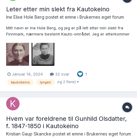
Leter etter min slekt fra Kautokeino
Ine Elise Hole Berg postet et emne i
Brukernes eget forum
Mitt navn er Ine Hole Berg, og jeg er på lett etter min slekt fra
Finnmark, nærmere bestemt Kauto-området. Jeg er etterkommer
av Elen Marie Hansine Andreassen (født Olsen) f. 1889 som kom
fra Sørfjorden i Ullsfjord. Hennes mor, da min tippoldemor, het
Ragnhild (tror fullt navn på henne er Ragn...
Januar 14, 2024
32 svar
1
og 2 flere)
kautokeino
lyngen
Hvem var foreldrene til Gunhild Olsdatter,
f. 1847-1850 i Kautokeino
Kristian Gaup Skancke postet et emne i
Brukernes eget forum