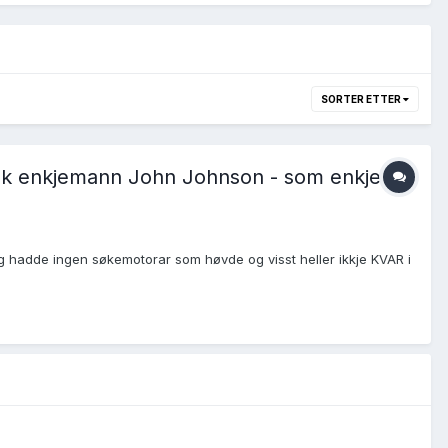
SORTER ETTER
vensk enkjemann John Johnson - som enkje
Eg hadde ingen søkemotorar som høvde og visst heller ikkje KVAR i