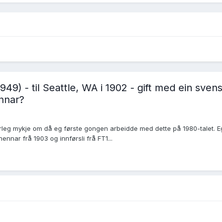
949) - til Seattle, WA i 1902 - gift med ein s
ennar?
særleg mykje om då eg første gongen arbeidde med dette på 1980-talet. 
hennar frå 1903 og innførsli frå FT1...