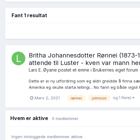
Fant 1 resultat
Britha Johannesdotter Rønnei (1873-1
attende til Luster - kven var mann h
Lars E. Øyane postet et emne i
Brukernes eget forum
Dette er ei ny utfordring som eg aldri greidde å finna 
Amerika eg skulle starta leitingi... No fann eg både vigsli 
og 1 flere)
Mars 2, 2021
rønnei
johnson
Hvem er aktive
0 medlemmer
Ingen innloggede medlemmer aktive