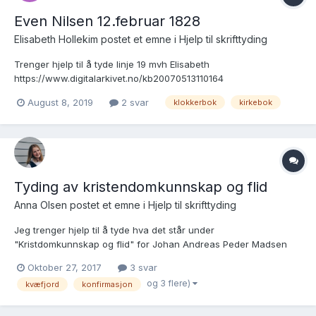
Even Nilsen 12.februar 1828
Elisabeth Hollekim postet et emne i
Hjelp til skrifttyding
Trenger hjelp til å tyde linje 19 mvh Elisabeth
https://www.digitalarkivet.no/kb20070513110164
https://www.digitalarkivet.no/kb20070513100127
August 8, 2019
2 svar
klokkerbok
kirkebok
Tyding av kristendomkunnskap og flid
Anna Olsen postet et emne i
Hjelp til skrifttyding
Jeg trenger hjelp til å tyde hva det står under
"Kristdomkunnskap og flid" for Johan Andreas Peder Madsen
Løpenr. 23 Lenke : https://media.digitalarkivet.no/view/9637/128
Oktober 27, 2017
3 svar
Klokkerbok nr.3, Kvæfjord
og 3 flere)
kvæfjord
konfirmasjon