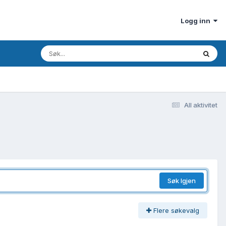
Logg inn
All aktivitet
Søk Igjen
Flere søkevalg