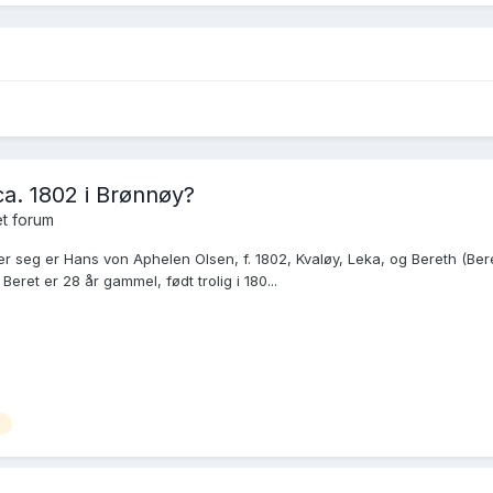
ca. 1802 i Brønnøy?
t forum
fter seg er Hans von Aphelen Olsen, f. 1802, Kvaløy, Leka, og Bereth (Bere
eret er 28 år gammel, født trolig i 180...