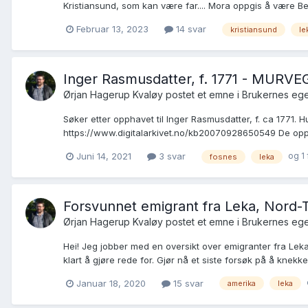
Kristiansund, som kan være far.... Mora oppgis å være Berg
Februar 13, 2023
14 svar
kristiansund
le
Inger Rasmusdatter, f. 1771 - MURVE
Ørjan Hagerup Kvaløy postet et emne i
Brukernes ege
Søker etter opphavet til Inger Rasmusdatter, f. ca 1771. 
https://www.digitalarkivet.no/kb20070928650549 De opphol
og 1 
Juni 14, 2021
3 svar
fosnes
leka
Forsvunnet emigrant fra Leka, Nord-
Ørjan Hagerup Kvaløy postet et emne i
Brukernes ege
Hei! Jeg jobber med en oversikt over emigranter fra Leka
klart å gjøre rede for. Gjør nå et siste forsøk på å knekke e
Januar 18, 2020
15 svar
amerika
leka