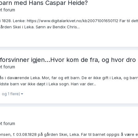
 barn med Hans Caspar Heide?
t forum
 i 1828. Lenke: https://www.digitalarkivet.no/kb20071001650112 Far til d
rden Skei i Leka. Sønn av Bendix Chris...
forsvinner igjen...Hvor kom de fra, og hvor dro
t forum
ås i daværende Leka. Mor, far og ett barn. De er ikke gift i Leka, og bar
dste barn var ikke døpt i Leka sogn. Han var der...
og 1 flere)
t forum
tensen, f. 03.08.1828 på gården Skei, Leka. Far til barnet oppgis å være e