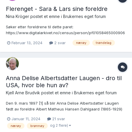
Flerenget - Sara & Lars sine foreldre
Nina Kröger postet et emne i
Brukernes eget forum
Søker etter foreldrene til dette paret:
https://www.digitalarkivet.no/census/person/pf01058465000906
Håper noen kan hjelpe 😊
Februar 13, 2024
2 svar
nærøy
trøndelag
Anna Delise Albertsdatter Laugen - dro til
USA, hvor ble hun av?
Kjell Arne Brudvik postet et emne i
Brukernes eget forum
Den 9. mars 1897 [1] så blir Anna Delise Albertsdatter Laugen
født av foreldre Albert Matheus Hansen Dahlgaard (1865-1929)
og Jacobea Delise Sethsdatter (1860-1904). Albert stikker av fra
Januar 11, 2024
21 svar
sin hustru og går inn i partnerskap med ei annen dame - lite
og 2 flere)
nærøy
brønnøy
tyder på at han var tilstedeværende for sin førstef...