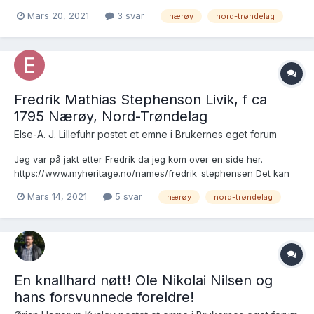
https://www.nb.no/items/URN:NBN:no-
Mars 20, 2021
3 svar
nærøy
nord-trøndelag
nb_digibok_2012052224014?page=425 Det er alt jeg vet. Noen
som vet hvor han kommer fra? Det står "trolig Bindal"
Fredrik Mathias Stephenson Livik, f ca
1795 Nærøy, Nord-Trøndelag
Else-A. J. Lillefuhr postet et emne i
Brukernes eget forum
Jeg var på jakt etter Fredrik da jeg kom over en side her.
https://www.myheritage.no/names/fredrik_stephensen Det kan
ikke stemme det ekteskapet. Jeg får ikke åpnet å sett hva som
Mars 14, 2021
5 svar
nærøy
nord-trøndelag
står der. Har ikke klart å finne han noen steder, bortsett fra i
bygdeboka for Nærøy her, https://www.nb.no/...
En knallhard nøtt! Ole Nikolai Nilsen og
hans forsvunnede foreldre!