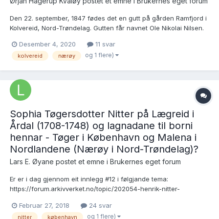
Ørjan Hagerup Kvaløy postet et emne i
Brukernes eget forum
Den 22. september, 1847 fødes det en gutt på gården Ramfjord i
Kolvereid, Nord-Trøndelag. Gutten får navnet Ole Nikolai Nilsen.
Gutten er uekte, og foreldrene er en viss ungkar Nils Mathiassen
Desember 4, 2020
11 svar
Rosø og pige Johanna Marie Eliasdatter. Navn på foreldrene
og 1 flere)
kolvereid
nærøy
bekreftes ved konfirmasjonen. Navn på far bekref...
Sophia Tøgersdotter Nitter på Lægreid i
Årdal (1708-1748) og lagnadane til borni
hennar - Tøger i København og Malena i
Nordlandene (Nærøy i Nord-Trøndelag)?
Lars E. Øyane postet et emne i
Brukernes eget forum
Er er i dag gjennom eit innlegg #12 i følgjande tema:
https://forum.arkivverket.no/topic/202054-henrik-nitter-
ludvigson-1832-1861-til-amerika-1852-ektemakar-og-
Februar 27, 2018
24 svar
ektemakars-ektemakar-frå-røldal-lardal-gloppen-og-vik-
og 1 flere)
nitter
københavn
vangsnes-hjelp/ vorten merksam på ein huslyd med bakgrunn i