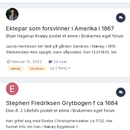
Ektepar som forsvinner i Amerika i 1867
Ørjan Hagerup Kvaløy postet et emne i
Brukernes eget forum
Jacob Henriksen blir født på gården Sandnes i Nærøy, i 1810.
(Fødselsdato ikke oppgitt, bare dåpsdato). Den 13.01.1835, blir
han gift med Berith Marie Olsdatter (f. 1809) fra Åkvika i Vikna.
Februar 15, 2022
24 svar
De får tre barn sammen, som jeg vet om: 1. Ole Henrik Jacobsen,
og 2 flere)
nærøy
sandnes
f. 13.04.1835, Sandnes...
Stephen Fredriksen Grytbogen f ca 1684
Else-A. J. Lillefuhr postet et emne i
Brukernes eget forum
Han giftet seg med Elsebe Christophersdatter ca 1732. Har
funnet info om han i Nærøy Bygdebok 1.