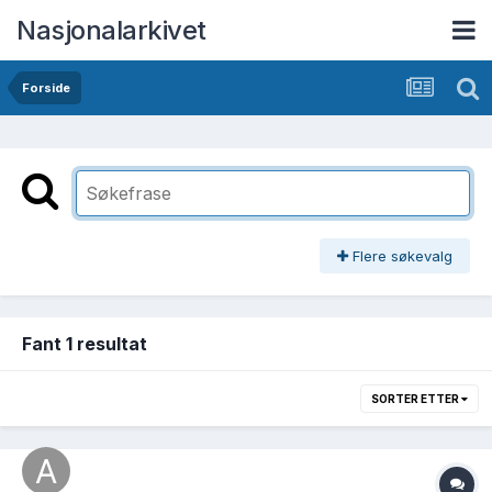
Nasjonalarkivet
Forside
Flere søkevalg
Fant 1 resultat
SORTER ETTER