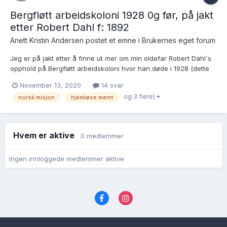
Bergfløtt arbeidskoloni 1928 0g før, på jakt
etter Robert Dahl f: 1892
Anett Kristin Andersen postet et emne i
Brukernes eget forum
Jeg er på jakt etter å finne ut mer om min oldefar Robert Dahl´s
opphold på Bergfløtt arbeidskoloni hvor han døde i 1928 (dette
var hans site oppholdssted) Jeg har spurt arkivverket og fått
November 13, 2020
14 svar
disse lenkene og sendt inn forepørsel om de hadde noen journal
og 3 flere)
norsk misjon
hjemløse menn
på ham fra den gang. Men de har ikke funne...
Hvem er aktive
0 medlemmer
Ingen innloggede medlemmer aktive
Språk
Personvernvilkår
Kontakt oss