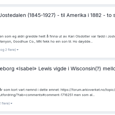
Jostedalen (1845-1927) - til Amerika i 1882 - t
en som eg aldri greidde heilt å finna ut av. Kari Olsdotter var fødd i 
Kenyon, Goodhue Co., MN fekk ho ein son til. Ho døydde...
og 2 flere)
borg «Isabel» Lewis vigde i Wisconsin(?) mellom
 år som kort vart nemnd i dette emnet: https://forum.arkivverket.no/to
-utfordring/?tab=comments#comment-1716251 men som al...
2 flere)