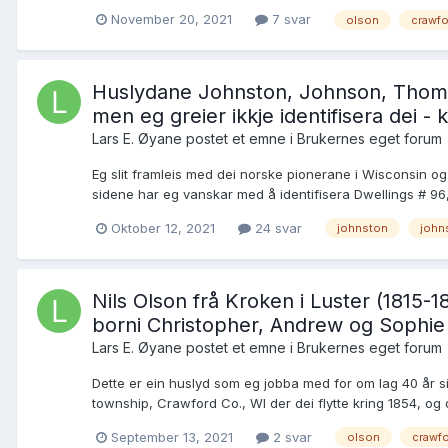
November 20, 2021
7 svar
olson
crawfo
Huslydane Johnston, Johnson, Thomps
men eg greier ikkje identifisera dei -
Lars E. Øyane postet et emne i
Brukernes eget forum
Eg slit framleis med dei norske pionerane i Wisconsin o
sidene har eg vanskar med å identifisera Dwellings # 96, 
Oktober 12, 2021
24 svar
johnston
john
Nils Olson frå Kroken i Luster (1815-
borni Christopher, Andrew og Sophie
Lars E. Øyane postet et emne i
Brukernes eget forum
Dette er ein huslyd som eg jobba med for om lag 40 år sid
township, Crawford Co., WI der dei flytte kring 1854, o
September 13, 2021
2 svar
olson
crawfo