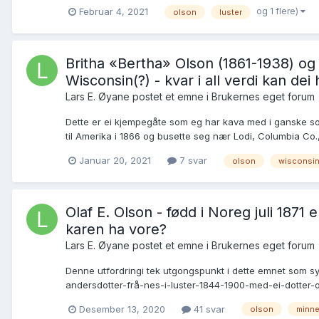
og 1 flere)
Februar 4, 2021
olson
luster
Britha «Bertha» Olson (1861-1938) og 
Wisconsin(?) - kvar i all verdi kan dei 
Lars E. Øyane postet et emne i
Brukernes eget forum
Dette er ei kjempegåte som eg har kava med i ganske so m
til Amerika i 1866 og busette seg nær Lodi, Columbia Co.
Januar 20, 2021
7 svar
olson
wisconsi
Olaf E. Olson - fødd i Noreg juli 187
karen ha vore?
Lars E. Øyane postet et emne i
Brukernes eget forum
Denne utfordringi tek utgongspunkt i dette emnet som syn
andersdotter-frå-nes-i-luster-1844-1900-med-ei-dotter-o
Desember 13, 2020
41 svar
olson
minne