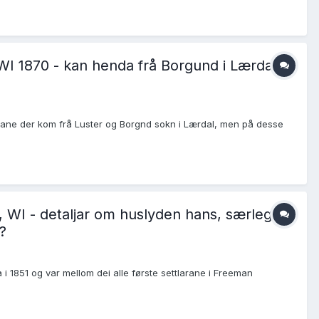
I 1870 - kan henda frå Borgund i Lærdal,
arane der kom frå Luster og Borgnd sokn i Lærdal, men på desse
, WI - detaljar om huslyden hans, særleg
?
i 1851 og var mellom dei alle første settlarane i Freeman