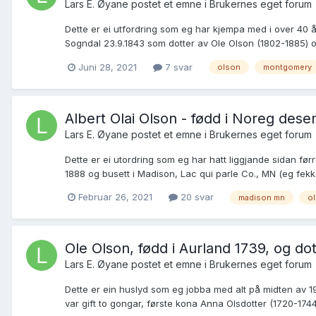
Lars E. Øyane postet et emne i
Brukernes eget forum
Dette er ei utfordring som eg har kjempa med i over 40 år
Sogndal 23.9.1843 som dotter av Ole Olson (1802-1885) o
Juni 28, 2021
7 svar
olson
montgomery
Albert Olai Olson - fødd i Noreg des
Lars E. Øyane postet et emne i
Brukernes eget forum
Dette er ei utordring som eg har hatt liggjande sidan fø
1888 og busett i Madison, Lac qui parle Co., MN (eg fekk i
Februar 26, 2021
20 svar
madison mn
o
Ole Olson, fødd i Aurland 1739, og dott
Lars E. Øyane postet et emne i
Brukernes eget forum
Dette er ein huslyd som eg jobba med alt på midten av 1
var gift to gongar, første kona Anna Olsdotter (1720-1744)