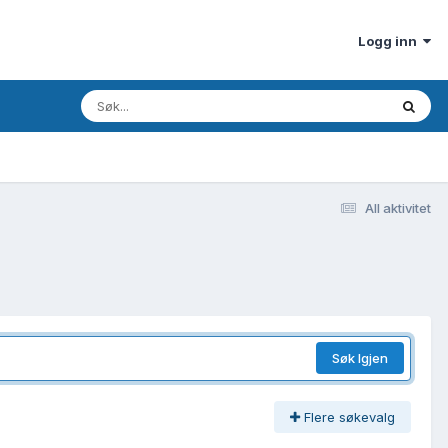
Logg inn
All aktivitet
Søk Igjen
Flere søkevalg