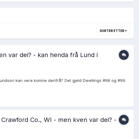
SORTER ETTER
n var dei? - kan henda frå Lund i
mundson kan vera komne derifrå? Det gjeld Dwellings #98 og #99:
Crawford Co., WI - men kven var dei? - frå