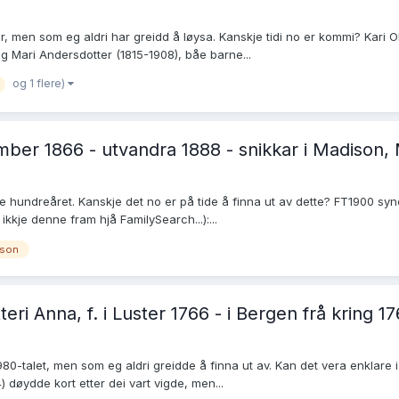
, men som eg aldri har greidd å løysa. Kanskje tidi no er kommi? Kari Ol
g Mari Andersdotter (1815-1908), båe barne...
og 1 flere)
ember 1866 - utvandra 1888 - snikkar i Madison
rre hundreåret. Kanskje det no er på tide å finna ut av dette? FT1900 sy
kkje denne fram hjå FamilySearch...):...
lson
eri Anna, f. i Luster 1766 - i Bergen frå kring 17
980-talet, men som eg aldri greidde å finna ut av. Kan det vera enklar
 døydde kort etter dei vart vigde, men...