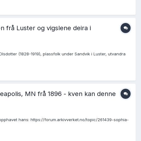
 frå Luster og vigslene deira i
lsdotter (1828-1919), plassfolk under Sandvik i Luster, utvandra
nneapolis, MN frå 1896 - kven kan denne
 opphavet hans: https://forum.arkivverket.no/topic/261439-sophia-