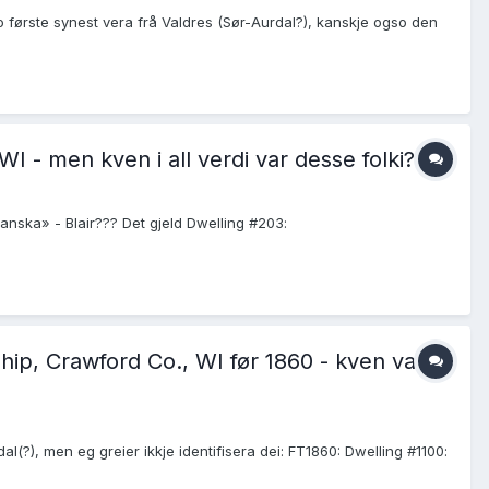
o første synest vera frå Valdres (Sør-Aurdal?), kanskje ogso den
I - men kven i all verdi var desse folki?
nska» - Blair??? Det gjeld Dwelling #203:
hip, Crawford Co., WI før 1860 - kven var
(?), men eg greier ikkje identifisera dei: FT1860: Dwelling #1100: