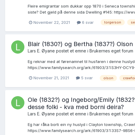
Fleire emigrantar som dukkar opp 1870 i Seneca township,
siste? Det gjeld på denne sida Dwelling #145: https://ww
November 22, 2021
6 svar
torgerson
se
Blair (1830?) og Bertha (1837?) Olson 
Lars E. Øyane postet et emne i
Brukernes eget forum
Eg reknar med at førenamnet til husfaren i denne huslyd
https://www.familysearch.org/ark:/61903/3:1:S3HY-DCY9-
November 21, 2021
5 svar
olson
crawfor
Ole (1832?) og Ingeborg/Emily (1832?
desse folki - kva med borni deira?
Lars E. Øyane postet et emne i
Brukernes eget forum
Eg har råka borti ein ny huslyd i Clayton township, Craw
https://www.familysearch.org/ark:/61903/3:1:33S7-9BS6-8