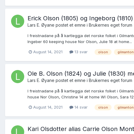
Erick Olson (1805) og Ingeborg (1810)
Lars E. Øyane postet et emne i
Brukernes eget forum
I freistnadane på å kartleggja det norske folket i Gilma
Ingeber 60 keeping house Nor Olson, Julie 18 at home...
August 14, 2021
13 svar
olson
gilmanton
Ole B. Olson (1824) og Julie (1830) m
Lars E. Øyane postet et emne i
Brukernes eget forum
I freistnadane på å kartleggja det norske folket i Gilma
house Nor Olson, Christine 14 at home WI Olson, Sara 12 
August 14, 2021
14 svar
olson
gilmanton
Kari Olsdotter alias Carrie Olson Mo