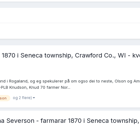
1870 i Seneca township, Crawford Co., WI - kve
und i Rogaland, og eg spekulerer på om ogso dei to neste, Olson og A
-PLB Knudson, Knud 70 farmer Nor...
og 2 flere)
son
 Severson - farmarar 1870 i Seneca township, 