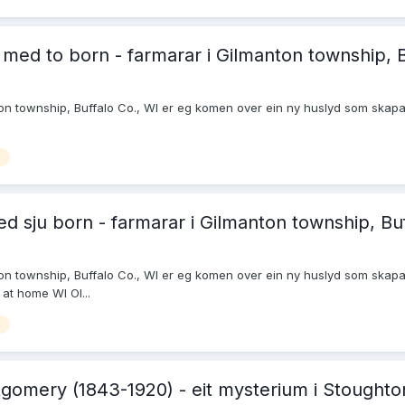
 med to born - farmarar i Gilmanton township, B
nton township, Buffalo Co., WI er eg komen over ein ny huslyd som skapar
ed sju born - farmarar i Gilmanton township, Buf
nton township, Buffalo Co., WI er eg komen over ein ny huslyd som skapa
at home WI Ol...
ntgomery (1843-1920) - eit mysterium i Stoughto