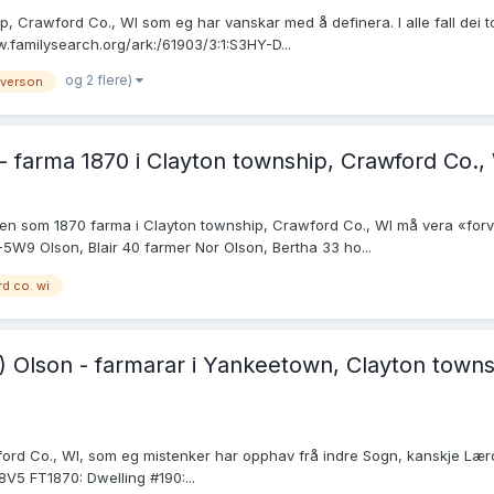
 Crawford Co., WI som eg har vanskar med å definera. I alle fall dei t
w.familysearch.org/ark:/61903/3:1:S3HY-D...
og 2 flere)
verson
- farma 1870 i Clayton township, Crawford Co., W
en som 1870 farma i Clayton township, Crawford Co., WI må vera «forva
5W9 Olson, Blair 40 farmer Nor Olson, Bertha 33 ho...
d co. wi
) Olson - farmarar i Yankeetown, Clayton towns
ford Co., WI, som eg mistenker har opphav frå indre Sogn, kanskje Lærdal
V5 FT1870: Dwelling #190:...