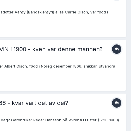
sdotter Aarøy (Bandskjerøyri) alias Carrie Olson, var fødd i
, MN i 1900 - kven var denne mannen?
ner Albert Olson, fødd i Noreg desember 1866, snikkar, utvandra
68 - kvar vart det av dei?
e i dag? Gardbrukar Peder Hansson på Øvrebø i Luster (1720-1803)