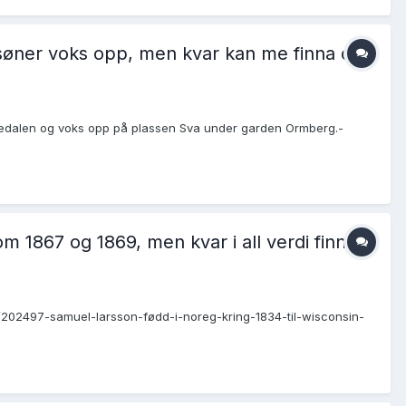
o søner voks opp, men kvar kan me finna dei
Jostedalen og voks opp på plassen Sva under garden Ormberg.-
 1867 og 1869, men kvar i all verdi finn
pic/202497-samuel-larsson-fødd-i-noreg-kring-1834-til-wisconsin-