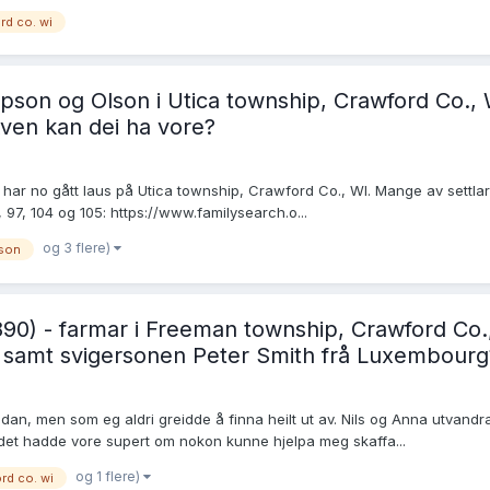
rd co. wi
on og Olson i Utica township, Crawford Co., W
 kven kan dei ha vore?
g har no gått laus på Utica township, Crawford Co., WI. Mange av settl
97, 104 og 105: https://www.familysearch.o...
og 3 flere)
son
1890) - farmar i Freeman township, Crawford Co.
 samt svigersonen Peter Smith frå Luxembourg
an, men som eg aldri greidde å finna heilt ut av. Nils og Anna utvandra 
g det hadde vore supert om nokon kunne hjelpa meg skaffa...
og 1 flere)
rd co. wi