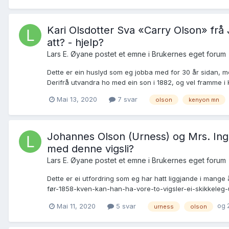
Kari Olsdotter Sva «Carry Olson» frå 
att? - hjelp?
Lars E. Øyane postet et emne i
Brukernes eget forum
Dette er ein huslyd som eg jobba med for 30 år sidan, m
Derifrå utvandra ho med ein son i 1882, og vel framme i 
Mai 13, 2020
7 svar
olson
kenyon mn
Johannes Olson (Urness) og Mrs. Inge
med denne vigsli?
Lars E. Øyane postet et emne i
Brukernes eget forum
Dette er ei utfordring som eg har hatt liggjande i mange
før-1858-kven-kan-han-ha-vore-to-vigsler-ei-skikkeleg
og 
Mai 11, 2020
5 svar
urness
olson