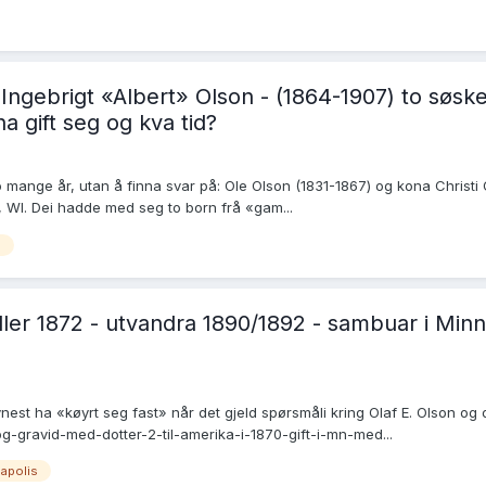
Ingebrigt «Albert» Olson - (1864-1907) to søsken
ha gift seg og kva tid?
ange år, utan å finna svar på: Ole Olson (1831-1867) og kona Christi O
, WI. Dei hadde med seg to born frå «gam...
n
1 eller 1872 - utvandra 1890/1892 - sambuar i Mi
est ha «køyrt seg fast» når det gjeld spørsmåli kring Olaf E. Olson og
g-gravid-med-dotter-2-til-amerika-i-1870-gift-i-mn-med...
apolis