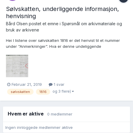
Sølvskatten, underliggende informasjon,
henvisning
Bård Olsen postet et emne i
Spørsmål om arkivmateriale og
bruk av arkivene
Hei I listene over sølvskatten 1816 er det henvist til et nummer
under "Anmerkninger". Hva er denne undeliggende
informasjonen, er den arkivert, og i så fall hvor? (Eller er det kun
nummeret på den utleverte kvitteringen for innbetalingen?)
https://media.digitalarkivet.no/view/52588/12...
Februar 21, 2019
1 svar
og 3 flere)
sølvskatten
1816
Hvem er aktive
0 medlemmer
Ingen innloggede medlemmer aktive