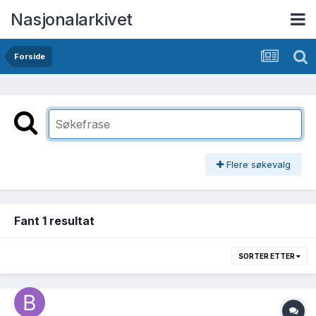
Nasjonalarkivet
Forside
Flere søkevalg
Fant 1 resultat
SORTER ETTER