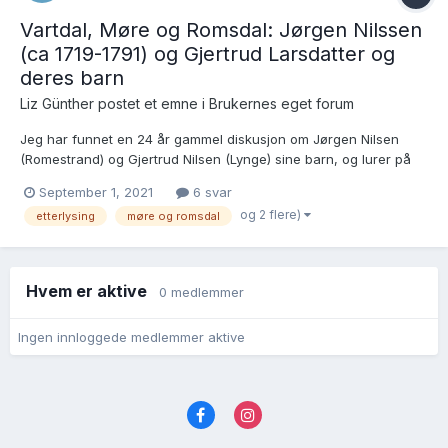
Vartdal, Møre og Romsdal: Jørgen Nilssen
(ca 1719-1791) og Gjertrud Larsdatter og
deres barn
Liz Günther postet et emne i
Brukernes eget forum
Jeg har funnet en 24 år gammel diskusjon om Jørgen Nilsen
(Romestrand) og Gjertrud Nilsen (Lynge) sine barn, og lurer på
om noen har funnet noe mer avklarende informasjon/ kilder
September 1, 2021
6 svar
etter at den diskusjonen fant sted? Ifølge vartdalssoga s. 145-
og 2 flere)
etterlysing
møre og romsdal
147 er barneflokken etter dem på Nilsgarden, Rome...
Hvem er aktive
0 medlemmer
Ingen innloggede medlemmer aktive