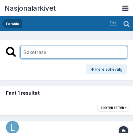
Nasjonalarkivet
Forside
Flere søkevalg
Fant 1 resultat
SORTER ETTER