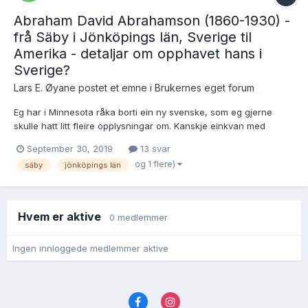
Abraham David Abrahamson (1860-1930) -
frå Säby i Jönköpings län, Sverige til
Amerika - detaljar om opphavet hans i
Sverige?
Lars E. Øyane postet et emne i
Brukernes eget forum
Eg har i Minnesota råka borti ein ny svenske, som eg gjerne
skulle hatt litt fleire opplysningar om. Kanskje einkvan med
tilgjenge til dei «rette» kjeldene kan hjelpa meg på veg?
September 30, 2019
13 svar
Huslyden er i eit «nøtteskal» presentert i dette familie treet hjå
og 1 flere)
säby
jönköpings län
ancestry: Her er sjølve dåpe...
Hvem er aktive
0 medlemmer
Ingen innloggede medlemmer aktive