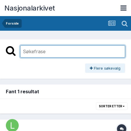
Nasjonalarkivet
Forside
Flere søkevalg
Fant 1 resultat
SORTER ETTER